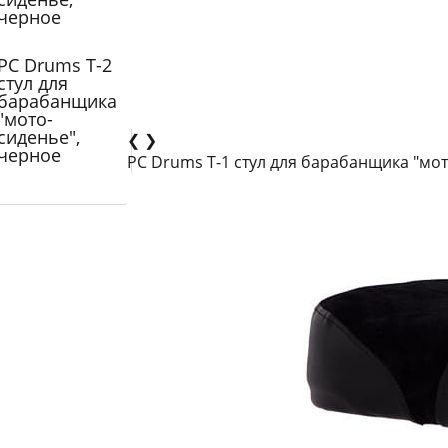
черное
PC Drums T-2
стул для
барабанщика
"мото-
сиденье",
❮
❯
черное
PC Drums T-1 cтул для барабанщика "мо