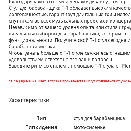
Благодаря компактному и легкому дизайну, стул про
Cтул для барабанщика T-1 обладает высоким качест
долговечностью, гарантируя длительные годы испо
спутником во всех музыкальных проектах и концерта
Независимо от вашего уровня опыта или стиля игры, T
идеальным выбором для барабанщика, который стре
функциональности. Получите свой T-1 стул сегодня 
барабанной музыки!
Чтобы узнать больше о T-1 стуле свяжитесь с нашим
удовольствием ответят на все ваши вопросы.
Заводите ритм со стилем с помощью T-1 стула от Pier
* Спецификация, цвет и страна производства могут отличаться от указа
Характеристики
Тип
стул для барабанщика
Тип сидения
мото-сиденье