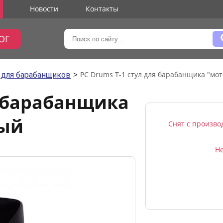
Новости
Контакты
ОГ
>
PC Drums T-1 cтул для барабанщика "мо
 для барабанщиков
я барабанщика
ный
Снят с произво
Не