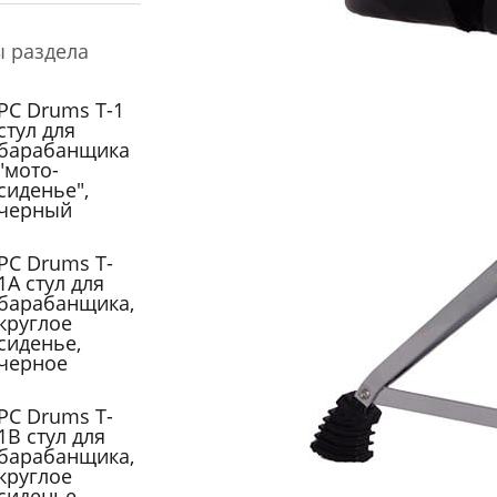
ы раздела
PC Drums T-1
cтул для
барабанщика
"мото-
сиденье",
черный
PC Drums T-
1A стул для
барабанщика,
круглое
сиденье,
черное
PC Drums T-
1B стул для
барабанщика,
круглое
сиденье,