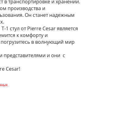
ст в транспортировке и хранении.
вом производства и
льзования. Он станет надежным
х.
-1 стул от Pierre Cesar является
мится к комфорту и
и погрузитесь в волнующий мир
и представителями и они с
re Cesar!
нных.