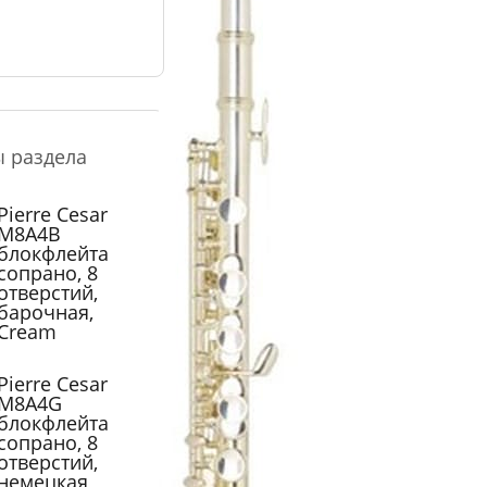
ы раздела
Pierre Cesar
M8A4B
блокфлейта
сопрано, 8
отверстий,
барочная,
Cream
Pierre Cesar
M8A4G
блокфлейта
сопрано, 8
отверстий,
немецкая,