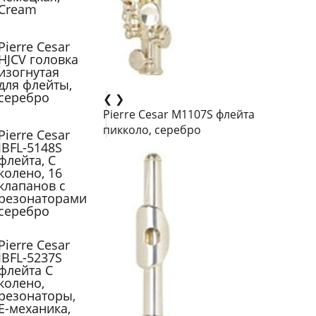
Cream
Pierre Cesar
HJCV головка
изогнутая
для флейты,
серебро
❮
❯
Pierre Cesar M1107S флейта
пикколо, серебро
Pierre Cesar
JBFL-5148S
флейта, C
колено, 16
клапанов с
резонаторами
серебро
Pierre Cesar
JBFL-5237S
флейта C
колено,
резонаторы,
Е-механика,