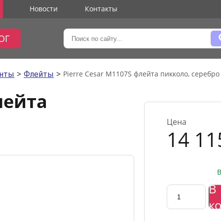
Новости
Контакты
ОГ
>
>
Pierre Cesar M1107S флейта пикколо, серебро
енты
Флейты
лейта
Цена
14 11
В
В
к