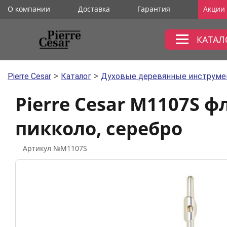
О компании
Доставка
Гарантия
Акции
КАТАЛ
>
>
Pierre Cesar
Каталог
Духовые деревянные инструм
Pierre Cesar M1107S ф
пикколо, серебро
Артикул №M1107S