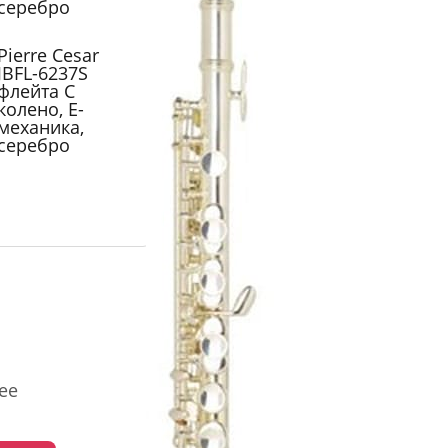
серебро
Pierre Cesar
JBFL-6237S
флейта C
колено, Е-
механика,
серебро
ее