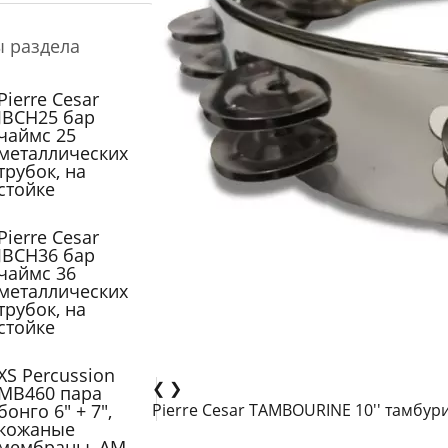
ы раздела
Pierre Cesar
JBCH25 бар
чаймс 25
металлических
трубок, на
стойке
Pierre Cesar
JBCH36 бар
чаймс 36
металлических
трубок, на
стойке
XS Percussion
❮
❯
MB460 пара
бонго 6" + 7",
Pierre Cesar TAMBOURINE 10'' тамбур
кожаные
мембраны, AM