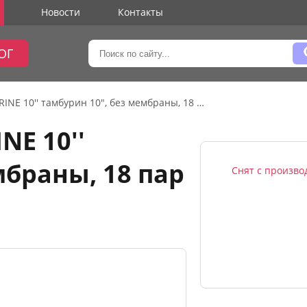
Новости
Контакты
ОГ
Pierre Cesar TAMBOURINE 10'' тамбурин 10", без мембраны, 18 пар бубенцов
NE 10''
мбраны, 18 пар
Снят с произво