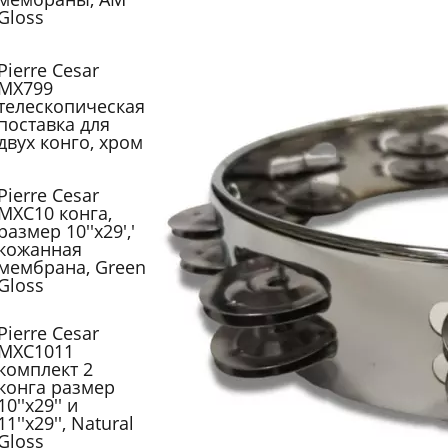
Gloss
Pierre Cesar
MX799
телескопическая
поставка для
двух конго, хром
Pierre Cesar
MXC10 конга,
размер 10''х29','
кожанная
мембрана, Green
Gloss
Pierre Cesar
MXC1011
комплект 2
конга размер
10''х29'' и
11''х29'', Natural
Gloss