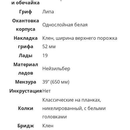
и обечайка
Гриф
Липа
Окантовка
Однослойная белая
корпуса
Накладка
Клен, ширина верхнего порожка
грифа
52 мм
Лады
19
Материал
Нейзильбер
ладов
Мензура
39" (650 мм)
Инкрустация
Нет
Классические на планках,
Колки
никелированный, с белыми
головками
Бридж
Клен