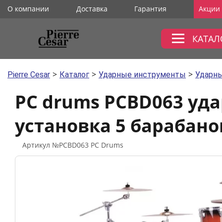
О компании
Доставка
Гарантия
Акции
КАТАЛ
>
>
>
Pierre Cesar
Каталог
Ударные инструменты
Ударны
PC drums PCBD063 уд
установка 5 барабано
Артикул №PCBD063 PC Drums