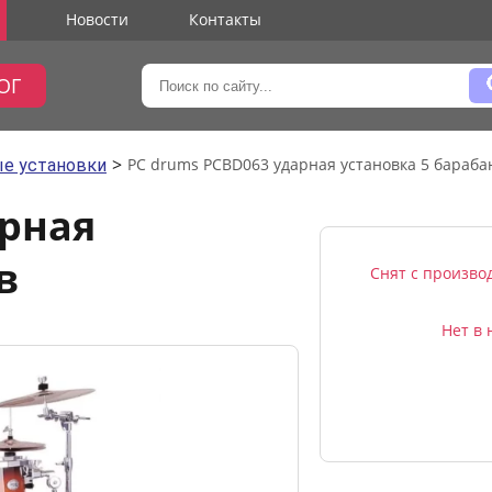
Новости
Контакты
ОГ
>
PC drums PCBD063 ударная установка 5 бараба
е установки
арная
в
Снят с произво
Нет в