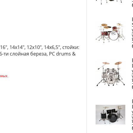
", 14x14", 12x10", 14x6,5", стойки:
 6-ти слойная береза, PC drums &
нных.