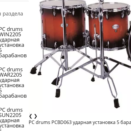
ы раздела
PC drums
WIN2205
ударная
установка
5
барабанов
PC drums
WAR2205
ударная
установка
5
барабанов
PC drums
SUN2205
❮
❯
ударная
PC drums PCBD063 ударная установка 5 бар
установка
5